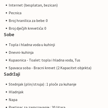
Internet (besplatan, bezican)
Pecnica
Broj hranilica za bebe: 0
Broj dječjih krevetića: 0
Sobe
Topla i hladna voda u kuhinji
Dnevni-kuhinja
Kupaonica - Toalet: topla i hladna voda, Tus
Spavaca soba - Bracni krevet (2 Kapacitet objekta)
Sadržaji
Stednjak (plin/struja) : 1 ploče za kuhanje
Hladnjak
Napa
Pretinac za zamrzavanje : 20 litara