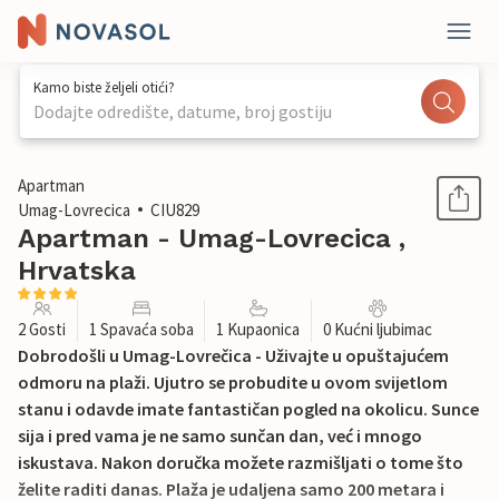
Kamo biste željeli otići?
Dodajte odredište, datume, broj gostiju
1 / 17
Apartman
Umag-Lovrecica
CIU829
Apartman - Umag-Lovrecica ,
Hrvatska
2 Gosti
1 Spavaća soba
1 Kupaonica
0 Kućni ljubimac
Dobrodošli u Umag-Lovrečica - Uživajte u opuštajućem
odmoru na plaži. Ujutro se probudite u ovom svijetlom
stanu i odavde imate fantastičan pogled na okolicu. Sunce
sija i pred vama je ne samo sunčan dan, već i mnogo
iskustava. Nakon doručka možete razmišljati o tome što
želite raditi danas. Plaža je udaljena samo 200 metara i