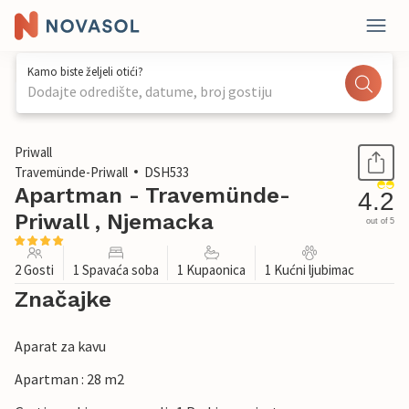
Kamo biste željeli otići?
Dodajte odredište, datume, broj gostiju
1 / 22
Priwall
Travemünde-Priwall
DSH533
Apartman - Travemünde-
4.2
Priwall , Njemacka
out of 5
2 Gosti
1 Spavaća soba
1 Kupaonica
1 Kućni ljubimac
Značajke
Aparat za kavu
Apartman : 28 m2