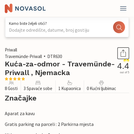
Kamo biste željeli otići?
Dodajte odredište, datume, broj gostiju
1 / 27
Priwall
Travemünde-Priwall
DTR630
Kuća-za-odmor - Travemünde-
4.4
Priwall , Njemacka
out of 5
8 Gosti
3 Spavaće sobe
1 Kupaonica
0 Kućni ljubimac
Značajke
Aparat za kavu
Gratis parking na parceli : 2 Parkirna mjesta