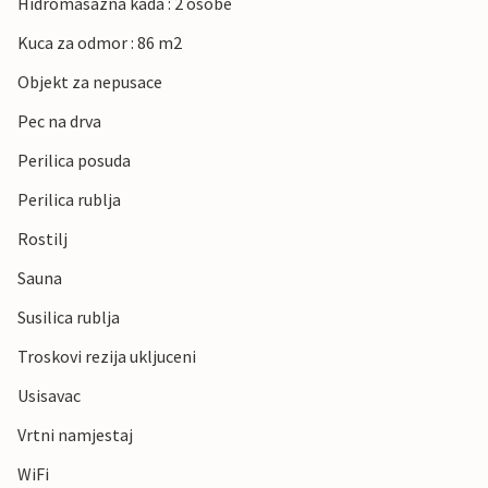
Hidromasazna kada : 2 osobe
Kuca za odmor : 86 m2
Objekt za nepusace
Pec na drva
Perilica posuda
Perilica rublja
Rostilj
Sauna
Susilica rublja
Troskovi rezija ukljuceni
Usisavac
Vrtni namjestaj
WiFi