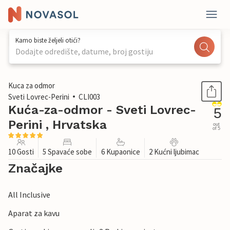
Kamo biste željeli otići?
Dodajte odredište, datume, broj gostiju
1 / 41
Kuca za odmor
Sveti Lovrec-Perini
CLI003
Kuća-za-odmor - Sveti Lovrec-
5
Perini , Hrvatska
out
of 5
10 Gosti
5 Spavaće sobe
6 Kupaonice
2 Kućni ljubimac
Značajke
All Inclusive
Aparat za kavu