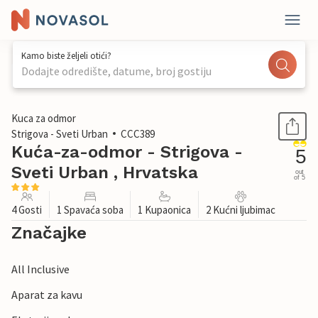
Kamo biste željeli otići?
Dodajte odredište, datume, broj gostiju
1 / 33
Kuca za odmor
Strigova - Sveti Urban
CCC389
Kuća-za-odmor - Strigova -
5
Sveti Urban , Hrvatska
out
of 5
4 Gosti
1 Spavaća soba
1 Kupaonica
2 Kućni ljubimac
Značajke
All Inclusive
Aparat za kavu