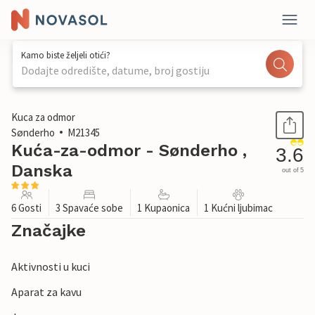
Kamo biste željeli otići?
Dodajte odredište, datume, broj gostiju
1 / 16
Kuca za odmor
Sønderho
M21345
Kuća-za-odmor - Sønderho ,
3.6
Danska
out of 5
6 Gosti
3 Spavaće sobe
1 Kupaonica
1 Kućni ljubimac
Značajke
Aktivnosti u kuci
Aparat za kavu