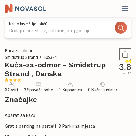
Kamo biste željeli otići?
Dodajte odredište, datume, broj gostiju
1 / 26
Kuca za odmor
Smidstrup Strand
E05324
Kuća-za-odmor - Smidstrup
3.8
Strand , Danska
out of 5
6 Gosti
3 Spavaće sobe
1 Kupaonica
0 Kućni ljubimac
Značajke
Aparat za kavu
Gratis parking na parceli : 3 Parkirna mjesta