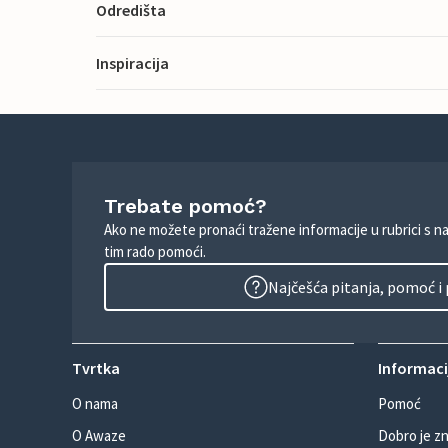
Odredišta
Inspiracija
Trebate pomoć?
Ako ne možete pronaći tražene informacije u rubrici s n
tim rado pomoći.
Najčešća pitanja, pomoć i
Tvrtka
Informacij
O nama
Pomoć
O Awaze
Dobro je zn