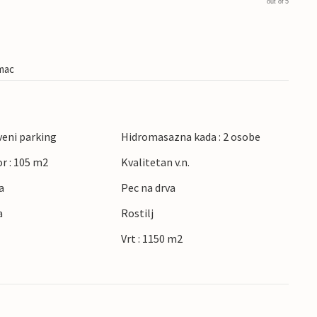
out of 5
imac
veni parking
Hidromasazna kada : 2 osobe
r : 105 m2
Kvalitetan v.n.
a
Pec na drva
a
Rostilj
Vrt : 1150 m2