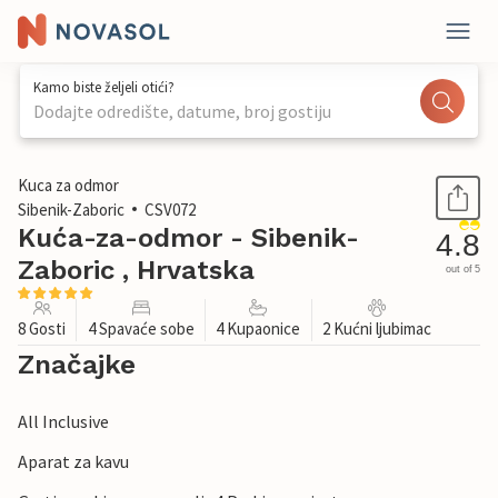
Kamo biste željeli otići?
Dodajte odredište, datume, broj gostiju
1 / 47
Kuca za odmor
Sibenik-Zaboric
CSV072
Kuća-za-odmor - Sibenik-
4.8
Zaboric , Hrvatska
out of 5
8 Gosti
4 Spavaće sobe
4 Kupaonice
2 Kućni ljubimac
Značajke
All Inclusive
Aparat za kavu