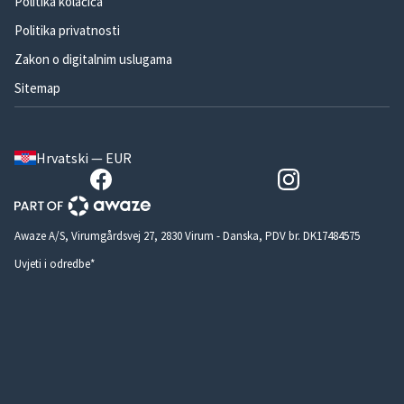
Politika kolačića
Politika privatnosti
Zakon o digitalnim uslugama
Sitemap
Hrvatski — EUR
Awaze A/S, Virumgårdsvej 27, 2830 Virum - Danska, PDV br. DK17484575
Uvjeti i odredbe*