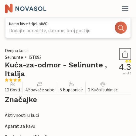
Kamo biste željeli otići?
Dodajte odredište, datume, broj gostiju
1 / 40
Dvojna kuca
Selinunte
IST092
Kuća-za-odmor - Selinunte ,
4.3
Italija
out of 5
12 Gosti
4 Spavaće sobe
5 Kupaonice
2 Kućni ljubimac
Značajke
Aktivnosti u kuci
Aparat za kavu