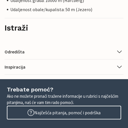
Udaljenost grada: 10000 m (Hartberg)
Udaljenost obale/kupalista: 50 m (Jezero)
Istraži
Odredišta
Inspiracija
Trebate pomoć?
Ako ne možete pronaći tražene informacije u rubrici s najčešćim
pitanjima, naš će vam tim rado pomoći.
Najčešća pitanja, pomoć i podrška