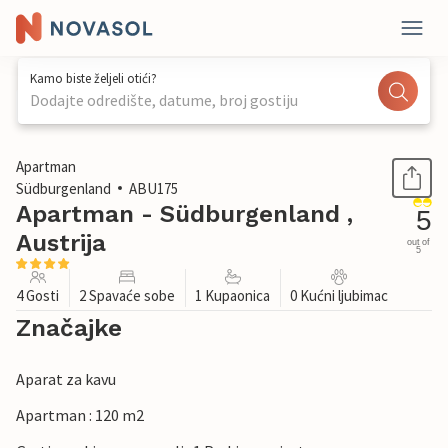
Kamo biste željeli otići?
Dodajte odredište, datume, broj gostiju
1 / 28
Apartman
Südburgenland
ABU175
Apartman - Südburgenland ,
5
Austrija
out of
5
4 Gosti
2 Spavaće sobe
1 Kupaonica
0 Kućni ljubimac
Značajke
Aparat za kavu
Apartman : 120 m2