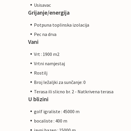
Usisavac
Grijanje/energija
Potpuna toplinska izolacija
Pec na drva
Vani
Vrt : 1900 m2
Vrtni namjestaj
Rostilj
Broj ležaljki za sunčanje: 0
Terasa ili slicno br. 2 - Natkrivena terasa
U blizini
golf igraliste : 45000 m
bocaliste : 400 m
javni bazen : 15000 m