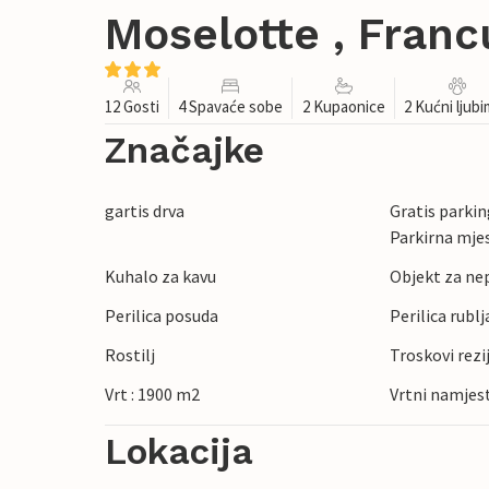
Moselotte , Fran
12 Gosti
4 Spavaće sobe
2 Kupaonice
2 Kućni ljub
Značajke
gartis drva
Gratis parking
Parkirna mje
Kuhalo za kavu
Objekt za ne
Perilica posuda
Perilica rublj
Rostilj
Troskovi rezi
Vrt : 1900 m2
Vrtni namjes
Lokacija