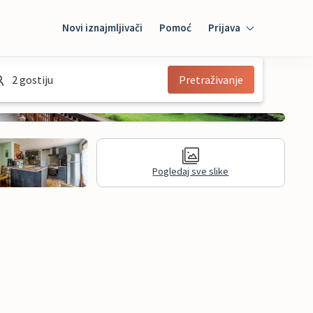
Novi iznajmljivači
Pomoć
Prijava
Prijava
2 gostiju
Pretraživanje
Mybooking
Iznajmljivač
Pogledaj sve slike