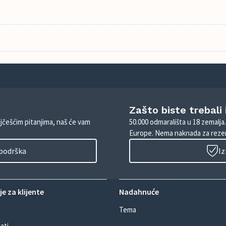
Zašto biste trebali
ajčešćim pitanjima, naš će vam
50.000 odmarališta u 18 zemalja
Europe. Nema naknada za rezer
 podrška
Iz
e za klijente
Nadahnuće
Tema
ati