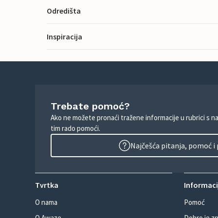
Odredišta
Inspiracija
Trebate pomoć?
Ako ne možete pronaći tražene informacije u rubrici s n
tim rado pomoći.
Najčešća pitanja, pomoć i
Tvrtka
Informacij
O nama
Pomoć
O Awaze
Dobro je zn