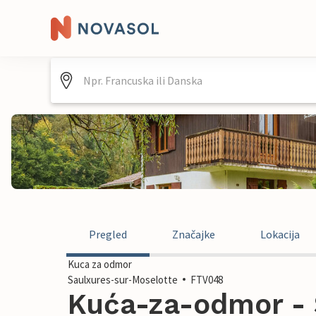
Pregled
Značajke
Lokacija
Kuca za odmor
Saulxures-sur-Moselotte
FTV048
Kuća-za-odmor - 