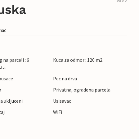
out of 5
cuska
imac
 na parceli : 6
Kuca za odmor : 120 m2
sta
pusace
Pec na drva
a
Privatna, ogradena parcela
ja ukljuceni
Usisavac
taj
WiFi