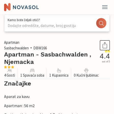
Kamo biste željeli otići?
Dodajte odredište, datume, broj gostiju
1 / 24
Apartman
Sasbachwalden
DBW166
Apartman - Sasbachwalden ,
4.4
Njemacka
out of 5
4 Gosti
1 Spavaća soba
1 Kupaonica
0 Kućni ljubimac
Značajke
Aparat za kavu
Apartman : 56 m2