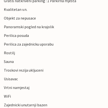
Gratis natkriveni parking : 1 Parkirna mjesta
Kvalitetan v.n.
Objekt za nepusace
Panoramski pogled na krajolik
Perilica posuda
Perilica za zajednicku uporabu
Rostilj
Sauna
Troskovi rezija ukljuceni
Usisavac
Vrtni namjestaj
WiFi
Zajednicki unutarnji bazen