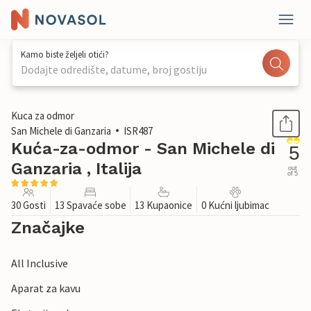
Kamo biste željeli otići?
Dodajte odredište, datume, broj gostiju
1 / 44
Kuca za odmor
San Michele di Ganzaria
ISR487
Kuća-za-odmor - San Michele di
5
Ganzaria , Italija
out
of 5
30 Gosti
13 Spavaće sobe
13 Kupaonice
0 Kućni ljubimac
Značajke
All Inclusive
Aparat za kavu