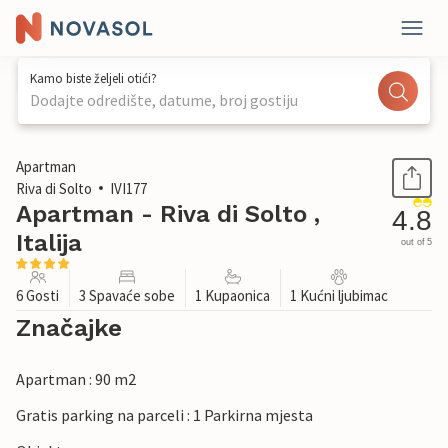
Kamo biste željeli otići?
Dodajte odredište, datume, broj gostiju
1 / 35
Apartman
Riva di Solto
IVI177
Apartman - Riva di Solto ,
4.8
Italija
out of 5
6 Gosti
3 Spavaće sobe
1 Kupaonica
1 Kućni ljubimac
Značajke
Apartman : 90 m2
Gratis parking na parceli : 1 Parkirna mjesta