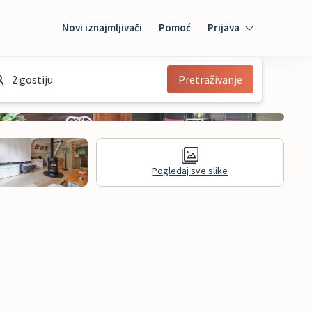
Novi iznajmljivači
Pomoć
Prijava
Prijava
2 gostiju
Pretraživanje
Mybooking
Iznajmljivač
Pogledaj sve slike