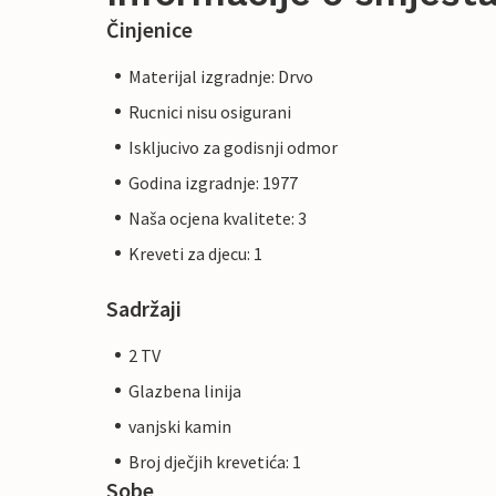
Činjenice
Materijal izgradnje: Drvo
Rucnici nisu osigurani
Iskljucivo za godisnji odmor
Godina izgradnje: 1977
Naša ocjena kvalitete: 3
Kreveti za djecu: 1
Sadržaji
2 TV
Glazbena linija
vanjski kamin
Broj dječjih krevetića: 1
Sobe