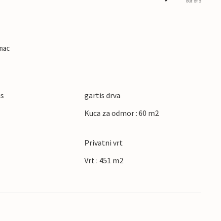
out of 5
imac
us
gartis drva
Kuca za odmor : 60 m2
Privatni vrt
Vrt : 451 m2