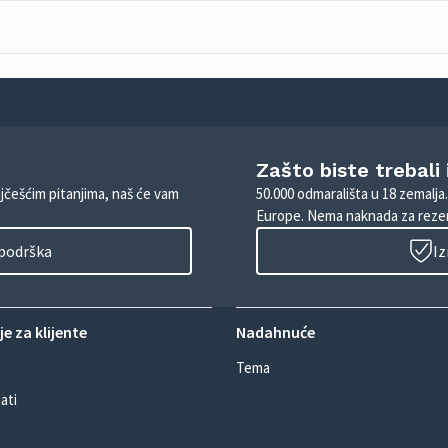
Zašto biste trebali
ajčešćim pitanjima, naš će vam
50.000 odmarališta u 18 zemalja
Europe. Nema naknada za rezer
 podrška
Iz
e za klijente
Nadahnuće
Tema
ati