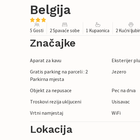
Belgija
5 Gosti
2 Spavaće sobe
1 Kupaonica
2 Kućni ljub
Značajke
Aparat za kavu
Eksterijer pl
Gratis parking na parceli : 2
Jezero
Parkirna mjesta
Objekt za nepusace
Pec na drva
Troskovi rezija ukljuceni
Usisavac
Vrtni namjestaj
WiFi
Lokacija