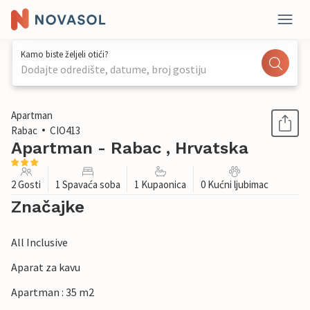
Kamo biste željeli otići?
Dodajte odredište, datume, broj gostiju
1 / 22
Apartman
Rabac
CIO413
Apartman - Rabac , Hrvatska
2 Gosti
1 Spavaća soba
1 Kupaonica
0 Kućni ljubimac
Značajke
All Inclusive
Aparat za kavu
Apartman : 35 m2