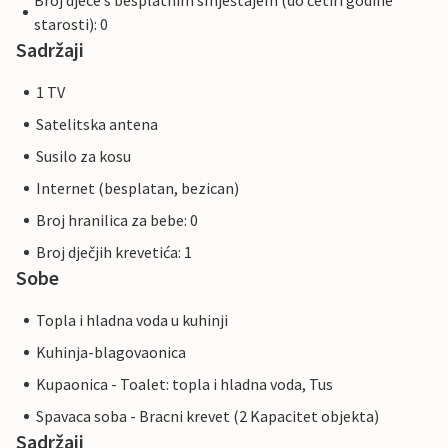
Broj djece s besplatnim smještajem (do četiri godine
starosti): 0
Sadržaji
1 TV
Satelitska antena
Susilo za kosu
Internet (besplatan, bezican)
Broj hranilica za bebe: 0
Broj dječjih krevetića: 1
Sobe
Topla i hladna voda u kuhinji
Kuhinja-blagovaonica
Kupaonica - Toalet: topla i hladna voda, Tus
Spavaca soba - Bracni krevet (2 Kapacitet objekta)
Sadržaji