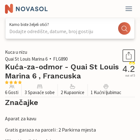
Kamo biste željeli otići?
Dodajte odredište, datume, broj gostiju
1 / 37
Kuca u nizu
Quai St Louis Marina 6
FLG890
Kuća-za-odmor - Quai St Louis
4.2
Marina 6 , Francuska
out of 5
6 Gosti
3 Spavaće sobe
2 Kupaonice
1 Kućni ljubimac
Značajke
Aparat za kavu
Gratis garaza na parceli : 2 Parkirna mjesta