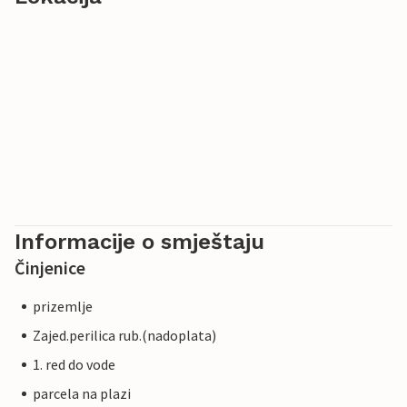
Informacije o smještaju
Činjenice
prizemlje
Zajed.perilica rub.(nadoplata)
1. red do vode
parcela na plazi