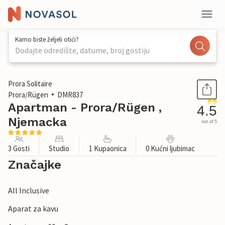
Kamo biste željeli otići?
Dodajte odredište, datume, broj gostiju
1 / 40
Prora Solitaire
Prora/Rügen
DMR837
Apartman - Prora/Rügen ,
4.5
Njemacka
out of 5
3 Gosti
Studio
1 Kupaonica
0 Kućni ljubimac
Značajke
All Inclusive
Aparat za kavu