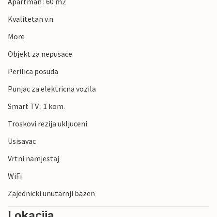
Apartman : 60 m2
Kvalitetan v.n.
More
Objekt za nepusace
Perilica posuda
Punjac za elektricna vozila
Smart TV : 1 kom.
Troskovi rezija ukljuceni
Usisavac
Vrtni namjestaj
WiFi
Zajednicki unutarnji bazen
Lokacija