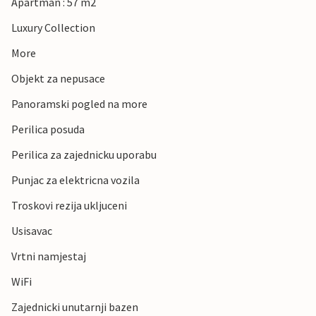
Apartman : 57 m2
Luxury Collection
More
Objekt za nepusace
Panoramski pogled na more
Perilica posuda
Perilica za zajednicku uporabu
Punjac za elektricna vozila
Troskovi rezija ukljuceni
Usisavac
Vrtni namjestaj
WiFi
Zajednicki unutarnji bazen