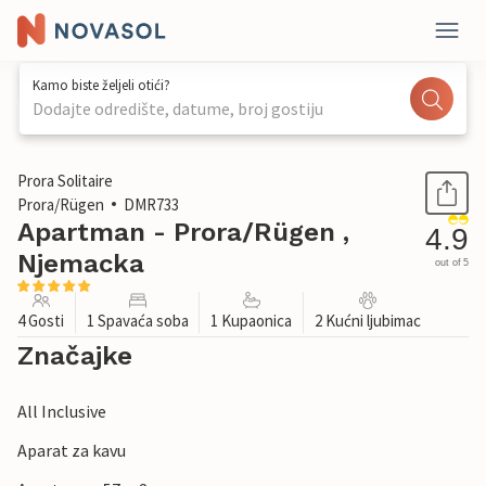
Kamo biste željeli otići?
Dodajte odredište, datume, broj gostiju
1 / 41
Prora Solitaire
Prora/Rügen
DMR733
Apartman - Prora/Rügen ,
4.9
Njemacka
out of 5
4 Gosti
1 Spavaća soba
1 Kupaonica
2 Kućni ljubimac
Značajke
All Inclusive
Aparat za kavu