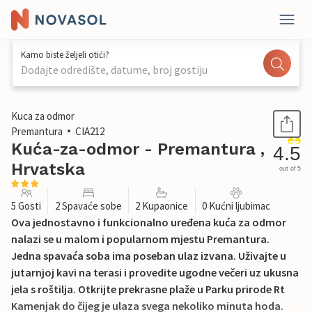
Kamo biste željeli otići?
Dodajte odredište, datume, broj gostiju
1 / 27
Kuca za odmor
Premantura
CIA212
Kuća-za-odmor - Premantura ,
4.5
Hrvatska
out of 5
5 Gosti
2 Spavaće sobe
2 Kupaonice
0 Kućni ljubimac
Ova jednostavno i funkcionalno uređena kuća za odmor
nalazi se u malom i popularnom mjestu Premantura.
Jedna spavaća soba ima poseban ulaz izvana. Uživajte u
jutarnjoj kavi na terasi i provedite ugodne večeri uz ukusna
jela s roštilja. Otkrijte prekrasne plaže u Parku prirode Rt
Kamenjak do čijeg je ulaza svega nekoliko minuta hoda.