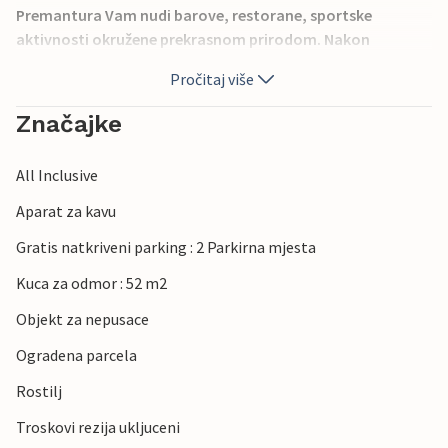
Premantura Vam nudi barove, restorane, sportske
aktivnosti okružene prekrasnom prirodom. Nakon
opuštajućeg dana na plaži, možete otići u romantičnu
Pročitaj više
šetnju centrom grada ili posjetiti obližnja mjesta, poput
povijesnog grada Pule ili ljetovališta Medulin s prekrasnom
Značajke
rivom.
All Inclusive
Aparat za kavu
Gratis natkriveni parking : 2 Parkirna mjesta
Kuca za odmor : 52 m2
Objekt za nepusace
Ogradena parcela
Rostilj
Troskovi rezija ukljuceni