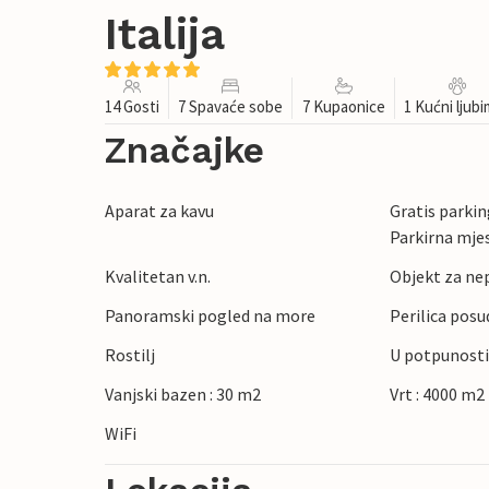
Italija
14 Gosti
7 Spavaće sobe
7 Kupaonice
1 Kućni ljub
Značajke
Aparat za kavu
Gratis parking
Parkirna mje
Kvalitetan v.n.
Objekt za ne
Panoramski pogled na more
Perilica posu
Rostilj
U potpunosti
Vanjski bazen : 30 m2
Vrt : 4000 m2
WiFi