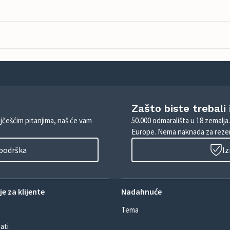
Zašto biste trebali
ajčešćim pitanjima, naš će vam
50.000 odmarališta u 18 zemalja
Europe. Nema naknada za rezer
 podrška
Iz
e za klijente
Nadahnuće
Tema
ati