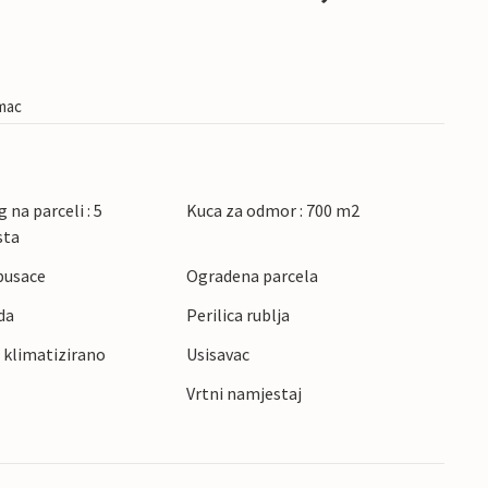
imac
 na parceli : 5
Kuca za odmor : 700 m2
sta
pusace
Ogradena parcela
da
Perilica rublja
 klimatizirano
Usisavac
Vrtni namjestaj