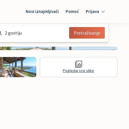
Novi iznajmljivači
Pomoć
Prijava
Prijava
2 gostiju
Pretraživanje
Mybooking
Iznajmljivač
Pogledaj sve slike