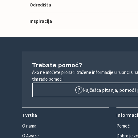
Odredišta
Inspiracija
Trebate pomoć?
Ako ne možete pronaći tražene informacije u rubrici s n
tim rado pomoći.
Najčešća pitanja, pomoć i
Tvrtka
Informacij
O nama
Pomoć
O Awaze
Dobro je zn