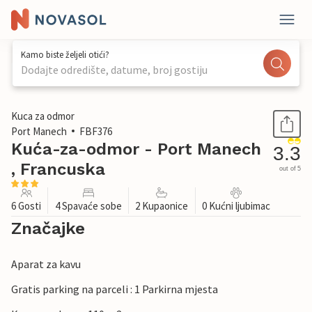
Kamo biste željeli otići?
Dodajte odredište, datume, broj gostiju
1 / 26
Kuca za odmor
Port Manech
FBF376
Kuća-za-odmor - Port Manech
3.3
, Francuska
out of 5
6 Gosti
4 Spavaće sobe
2 Kupaonice
0 Kućni ljubimac
Značajke
Aparat za kavu
Gratis parking na parceli : 1 Parkirna mjesta