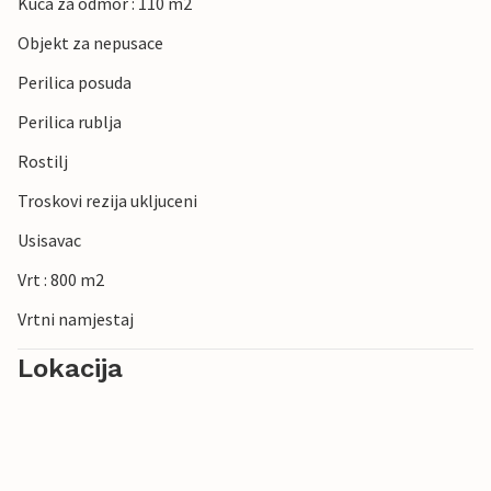
Kuca za odmor : 110 m2
Objekt za nepusace
Perilica posuda
Perilica rublja
Rostilj
Troskovi rezija ukljuceni
Usisavac
Vrt : 800 m2
Vrtni namjestaj
Lokacija