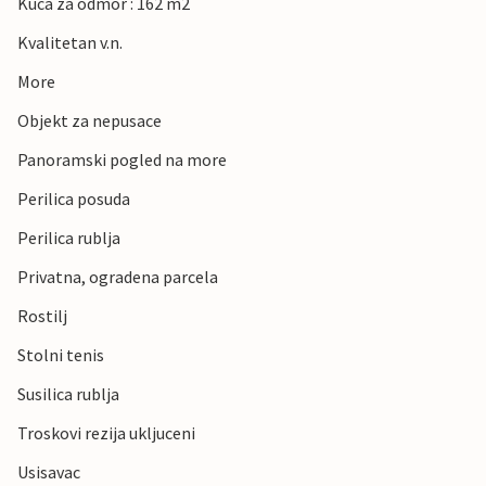
Kuca za odmor : 162 m2
Kvalitetan v.n.
More
Objekt za nepusace
Panoramski pogled na more
Perilica posuda
Perilica rublja
Privatna, ogradena parcela
Rostilj
Stolni tenis
Susilica rublja
Troskovi rezija ukljuceni
Usisavac