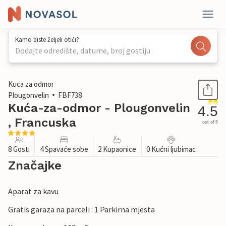
Kamo biste željeli otići?
Dodajte odredište, datume, broj gostiju
1 / 31
Kuca za odmor
Plougonvelin
FBF738
Kuća-za-odmor - Plougonvelin
4.5
, Francuska
out of 5
8 Gosti
4 Spavaće sobe
2 Kupaonice
0 Kućni ljubimac
Značajke
Aparat za kavu
Gratis garaza na parceli : 1 Parkirna mjesta