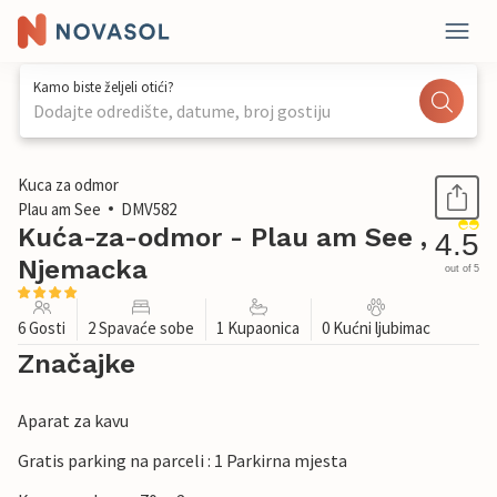
Kamo biste željeli otići?
Dodajte odredište, datume, broj gostiju
1 / 17
Kuca za odmor
Plau am See
DMV582
Kuća-za-odmor - Plau am See ,
4.5
Njemacka
out of 5
6 Gosti
2 Spavaće sobe
1 Kupaonica
0 Kućni ljubimac
Značajke
Aparat za kavu
Gratis parking na parceli : 1 Parkirna mjesta