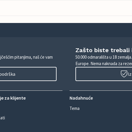
Zašto biste trebali
ajčešćim pitanjima, naš će vam
50.000 odmarališta u 18 zemalja
Europe. Nema naknada za rezer
 podrška
Iz
e za klijente
Nadahnuće
Tema
ati