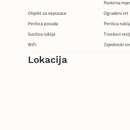
Parkirna mje
Objekt za nepusace
Ogradeni vrt
Perilica posuda
Perilica rublj
Susilica rublja
Troskovi rezi
WiFi
Zajednicki ros
Lokacija