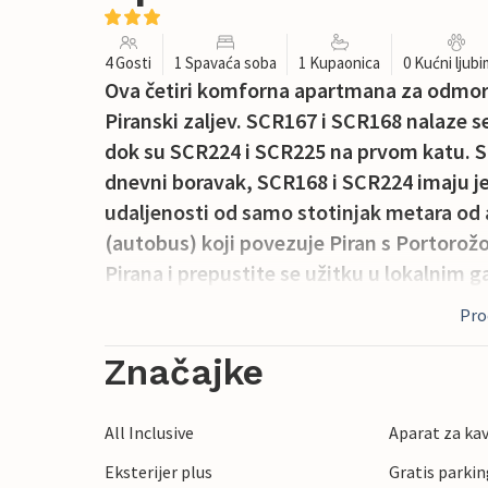
4 Gosti
1 Spavaća soba
1 Kupaonica
0 Kućni ljub
Ova četiri komforna apartmana za odmor 
Piranski zaljev. SCR167 i SCR168 nalaze se
dok su SCR224 i SCR225 na prvom katu. SC
dnevni boravak, SCR168 i SCR224 imaju j
udaljenosti od samo stotinjak metara od
(autobus) koji povezuje Piran s Portorož
Pirana i prepustite se užitku u lokalnim
izvrsnih restorana.
Proč
Značajke
All Inclusive
Aparat za ka
Eksterijer plus
Gratis parking