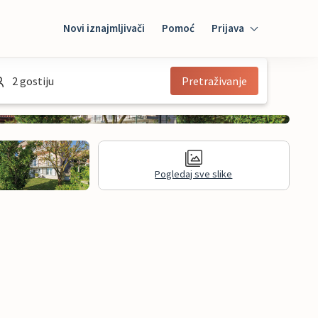
Novi iznajmljivači
Pomoć
Prijava
Prijava
2 gostiju
Pretraživanje
Mybooking
Iznajmljivač
Pogledaj sve slike