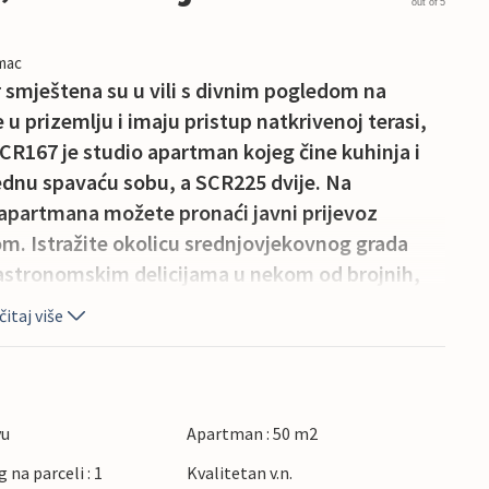
out of 5
imac
smještena su u vili s divnim pogledom na
 u prizemlju i imaju pristup natkrivenoj terasi,
R167 je studio apartman kojeg čine kuhinja i
ednu spavaću sobu, a SCR225 dvije. Na
 apartmana možete pronaći javni prijevoz
om. Istražite okolicu srednjovjekovnog grada
 gastronomskim delicijama u nekom od brojnih,
itaj više
vu
Apartman : 50 m2
 na parceli : 1
Kvalitetan v.n.