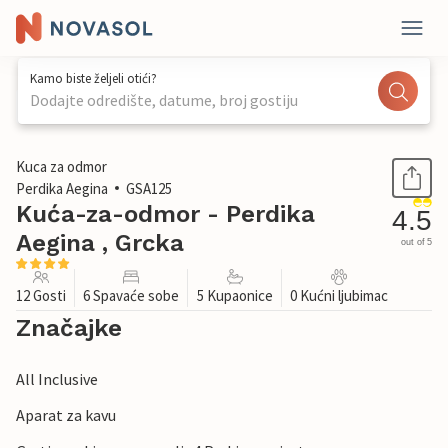
Kamo biste željeli otići?
Dodajte odredište, datume, broj gostiju
1 / 32
Kuca za odmor
Perdika Aegina
GSA125
Kuća-za-odmor - Perdika
4.5
Aegina , Grcka
out of 5
12 Gosti
6 Spavaće sobe
5 Kupaonice
0 Kućni ljubimac
Značajke
All Inclusive
Aparat za kavu