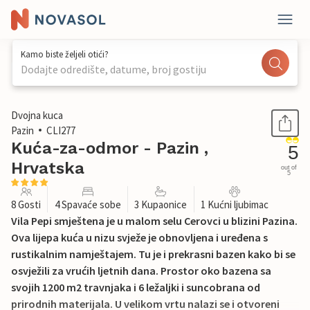
Kamo biste željeli otići?
Dodajte odredište, datume, broj gostiju
1 / 58
Dvojna kuca
Pazin
CLI277
Kuća-za-odmor - Pazin ,
5
Hrvatska
out of
5
8 Gosti
4 Spavaće sobe
3 Kupaonice
1 Kućni ljubimac
Vila Pepi smještena je u malom selu Cerovci u blizini Pazina.
Ova lijepa kuća u nizu svježe je obnovljena i uređena s
rustikalnim namještajem. Tu je i prekrasni bazen kako bi se
osvježili za vrućih ljetnih dana. Prostor oko bazena sa
svojih 1200 m2 travnjaka i 6 ležaljki i suncobrana od
prirodnih materijala. U velikom vrtu nalazi se i otvoreni