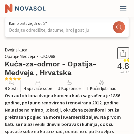
Kamo biste željeli otići?
Dodajte odredište, datume, broj gostiju
1 / 58
Dvojna kuca
Opatija-Medveja
CKO288
Kuća-za-odmor - Opatija-
4.8
Medveja , Hrvatska
out of 5
9 Gosti
4 Spavaće sobe
3 Kupaonice
1 Kućni ljubimac
Ova autohtona dvojna kamena kuća sagrađena je 1856.
godine, potpuno renovirana i renovirana 2012. godine.
Nalazi se na mirnoj lokaciji, okružena zelenilom i pruža
prekrasan pogled na more i Kvarnerski zaljev. Na prvom
katu se nalazi veliki dnevni boravak i kuhinja, dok su
spavaće sobe na katu iznad, odnosno u potkrovlju s