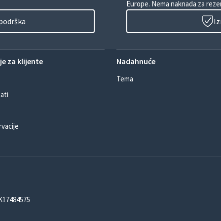
Europe. Nema naknada za rezer
 podrška
Iz
e za klijente
Nadahnuće
Tema
ati
rvacije
DK17484575