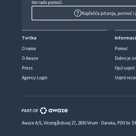
tim rado pomoći.
Najčešća pitanja, pomoć i
Tvrtka
Informacij
O nama
Pomoć
O Awaze
Dobro je zn
Press
Opći uvjeti
Agency Login
Uvjeti reze
Awaze A/S, Virumgårdsvej 27, 2830 Virum - Danska, PDV br. 