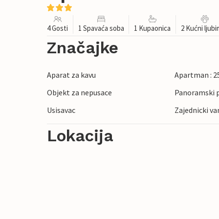
4 Gosti
1 Spavaća soba
1 Kupaonica
2 Kućni ljub
Značajke
Aparat za kavu
Apartman : 2
Objekt za nepusace
Panoramski 
Usisavac
Zajednicki va
Lokacija