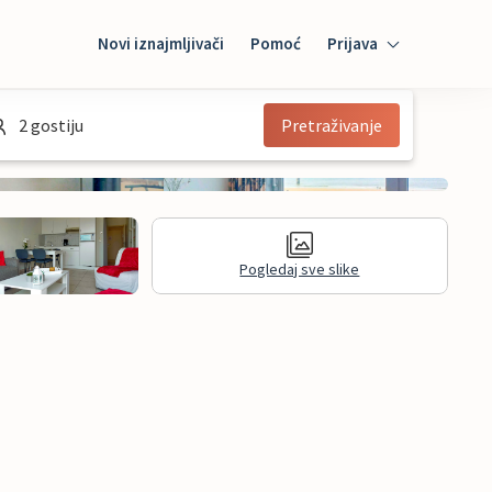
Novi iznajmljivači
Pomoć
Prijava
Prijava
2 gostiju
Pretraživanje
Mybooking
Iznajmljivač
Pogledaj sve slike