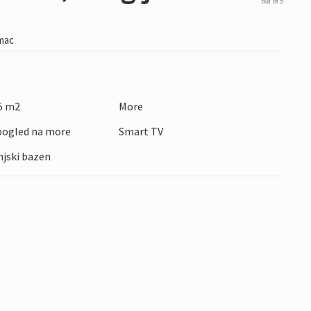
out of 5
imac
5 m2
More
pogled na more
Smart TV
njski bazen