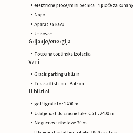
elektricne ploce/mini pecnica : 4 ploče za kuhanj
Napa
Aparat za kavu
Usisavac
Grijanje/energija
Potpuna toplinska izolacija
Vani
Gratis parking u blizini
Terasa ili slicno - Balkon
U blizini
golf igraliste : 1400 m
Udaljenost do zracne luke: OST : 2400 m
Mogucnost ribolova: 20 m
Udaljenost od altern. obale: 1000 m (Javni