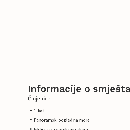
Informacije o smješta
Činjenice
1. kat
Panoramski pogled na more
Iskljucivo za godisnji odmor