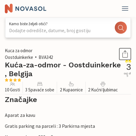
Kamo biste željeli otići?
Dodajte odredište, datume, broj gostiju
1 / 31
Kuca za odmor
Oostduinkerke
BVA342
Kuća-za-odmor - Oostduinkerke
3
, Belgija
out of
5
10 Gosti
3 Spavaće sobe
2 Kupaonice
2 Kućni ljubimac
Značajke
Aparat za kavu
Gratis parking na parceli : 3 Parkirna mjesta