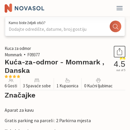
Kamo biste željeli otići?
Dodajte odredište, datume, broj gostiju
1 / 21
Kuca za odmor
Mommark
F09377
Kuća-za-odmor - Mommark ,
4.5
Danska
out of 5
6 Gosti
3 Spavaće sobe
1 Kupaonica
0 Kućni ljubimac
Značajke
Aparat za kavu
Gratis parking na parceli : 2 Parkirna mjesta