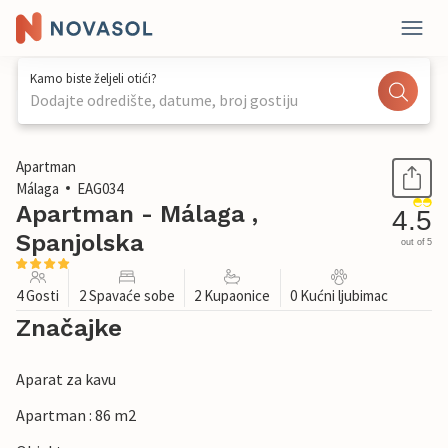
Kamo biste željeli otići?
Dodajte odredište, datume, broj gostiju
1 / 21
Apartman
Málaga
EAG034
Apartman - Málaga ,
4.5
Spanjolska
out of 5
4 Gosti
2 Spavaće sobe
2 Kupaonice
0 Kućni ljubimac
Značajke
Aparat za kavu
Apartman : 86 m2