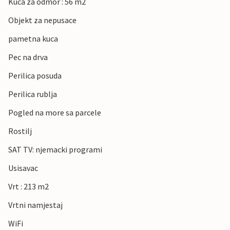
Kuca za odmor : 56 m2
Objekt za nepusace
pametna kuca
Pec na drva
Perilica posuda
Perilica rublja
Pogled na more sa parcele
Rostilj
SAT TV: njemacki programi
Usisavac
Vrt : 213 m2
Vrtni namjestaj
WiFi