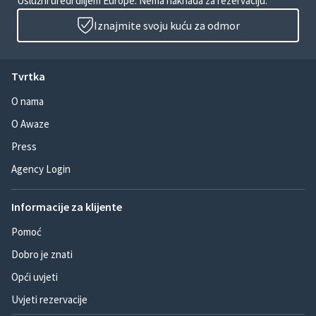
Uslužni uredi diljem Europe. Nema naknada za rezervaciju.
Iznajmite svoju kuću za odmor
Tvrtka
O nama
O Awaze
Press
Agency Login
Informacije za klijente
Pomoć
Dobro je znati
Opći uvjeti
Uvjeti rezervacije