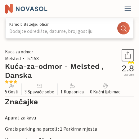
Kamo biste željeli otići?
Dodajte odredište, datume, broj gostiju
1 / 18
Kuca za odmor
Melsted
I57158
Kuća-za-odmor - Melsted ,
2.8
Danska
out of 5
5 Gosti
3 Spavaće sobe
1 Kupaonica
0 Kućni ljubimac
Značajke
Aparat za kavu
Gratis parking na parceli : 1 Parkirna mjesta