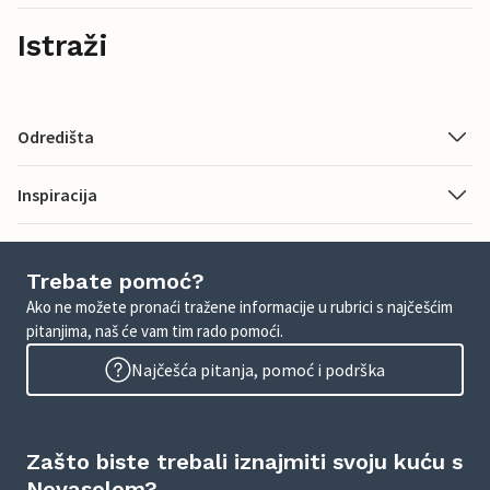
Istraži
Odredišta
Inspiracija
Trebate pomoć?
Ako ne možete pronaći tražene informacije u rubrici s najčešćim
pitanjima, naš će vam tim rado pomoći.
Najčešća pitanja, pomoć i podrška
Zašto biste trebali iznajmiti svoju kuću s
Novasolom?