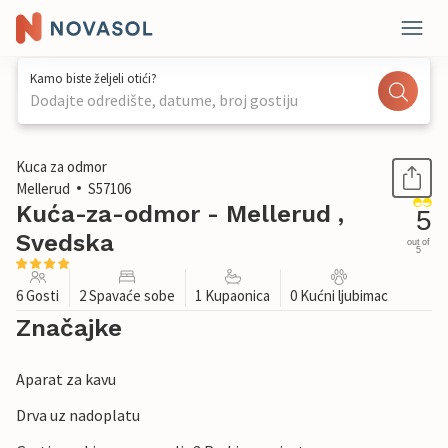
Kamo biste željeli otići?
Dodajte odredište, datume, broj gostiju
1 / 20
Kuca za odmor
Mellerud
S57106
Kuća-za-odmor - Mellerud ,
5
Svedska
out of
5
6 Gosti
2 Spavaće sobe
1 Kupaonica
0 Kućni ljubimac
Značajke
Aparat za kavu
Drva uz nadoplatu