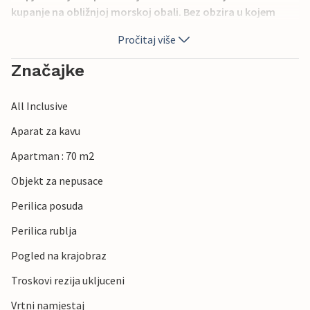
kupanje na obližnjoj morskoj obali. Bez obzira u kojem
smjeru vas vuče, konobe i restorani s domaćim
Pročitaj više
specijalitetima mame vas posvuda... Radujte se svom
boravku u ovom izvrsnom smještaju!
Značajke
All Inclusive
Aparat za kavu
Apartman : 70 m2
Objekt za nepusace
Perilica posuda
Perilica rublja
Pogled na krajobraz
Troskovi rezija ukljuceni
Vrtni namjestaj