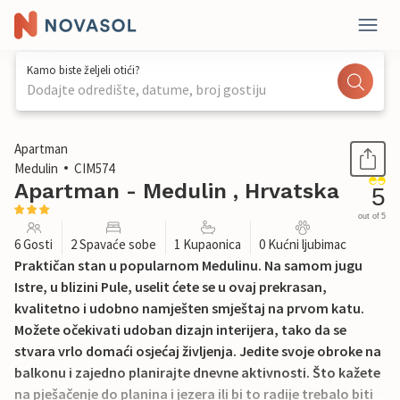
Kamo biste željeli otići?
Dodajte odredište, datume, broj gostiju
1 / 33
Apartman
Medulin
CIM574
Apartman - Medulin , Hrvatska
5
out of 5
6 Gosti
2 Spavaće sobe
1 Kupaonica
0 Kućni ljubimac
Praktičan stan u popularnom Medulinu. Na samom jugu
Istre, u blizini Pule, uselit ćete se u ovaj prekrasan,
kvalitetno i udobno namješten smještaj na prvom katu.
Možete očekivati udoban dizajn interijera, tako da se
stvara vrlo domaći osjećaj življenja. Jedite svoje obroke na
balkonu i zajedno planirajte dnevne aktivnosti. Što kažete
na pješačenje do planina i jezera ili bi to radije trebalo biti