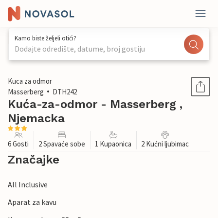
Kamo biste željeli otići?
Dodajte odredište, datume, broj gostiju
1 / 22
Kuca za odmor
Masserberg
DTH242
Kuća-za-odmor - Masserberg ,
Njemacka
6 Gosti
2 Spavaće sobe
1 Kupaonica
2 Kućni ljubimac
Značajke
All Inclusive
Aparat za kavu