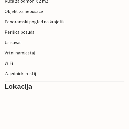
Kuca za odmor : 62 m2
Objekt za nepusace
Panoramski pogled na krajolik
Perilica posuda
Usisavac
Vrtni namjestaj
WiFi
Zajednicki rostij
Lokacija