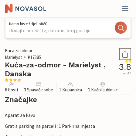
Kamo biste željeli otići?
Dodajte odredište, datume, broj gostiju
1 / 17
Kuca za odmor
Marielyst
K17385
Kuća-za-odmor - Marielyst ,
3.8
Danska
out of 5
6 Gosti
3 Spavaće sobe
1 Kupaonica
2 Kućni ljubimac
Značajke
Aparat za kavu
Gratis parking na parceli : 1 Parkirna mjesta