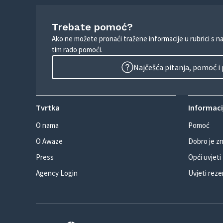
Trebate pomoć?
Ako ne možete pronaći tražene informacije u rubrici s n
tim rado pomoći.
Najčešća pitanja, pomoć i
Tvrtka
Informacij
O nama
Pomoć
O Awaze
Dobro je zn
Press
Opći uvjeti
Agency Login
Uvjeti reze