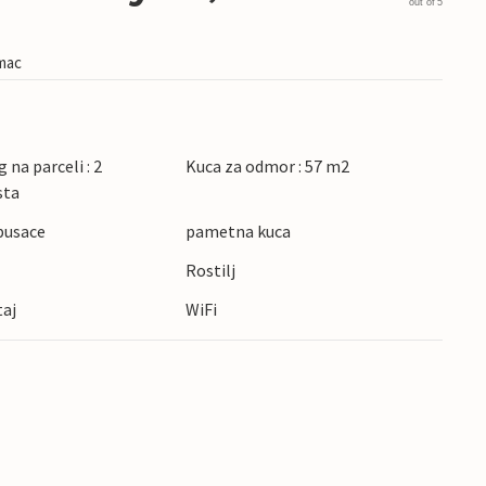
out of 5
imac
 na parceli : 2
Kuca za odmor : 57 m2
sta
pusace
pametna kuca
Rostilj
taj
WiFi