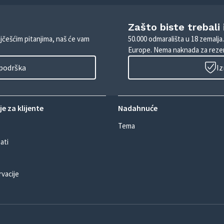
Zašto biste trebali
ajčešćim pitanjima, naš će vam
50.000 odmarališta u 18 zemalja
Europe. Nema naknada za rezer
 podrška
Iz
e za klijente
Nadahnuće
Tema
ati
rvacije