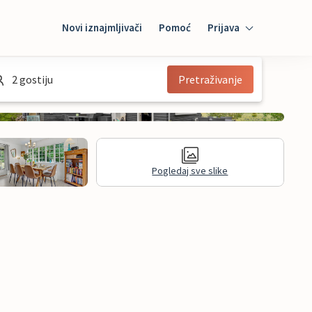
Novi iznajmljivači
Pomoć
Prijava
Prijava
2 gostiju
Pretraživanje
Mybooking
Iznajmljivač
Pogledaj sve slike