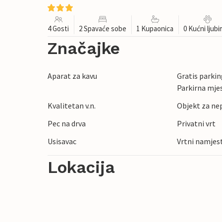
4 Gosti
2 Spavaće sobe
1 Kupaonica
0 Kućni ljub
Značajke
Aparat za kavu
Gratis parking
Parkirna mje
Kvalitetan v.n.
Objekt za ne
Pec na drva
Privatni vrt
Usisavac
Vrtni namjes
Lokacija