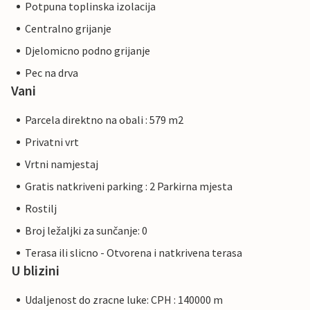
Potpuna toplinska izolacija
Centralno grijanje
Djelomicno podno grijanje
Pec na drva
Vani
Parcela direktno na obali : 579 m2
Privatni vrt
Vrtni namjestaj
Gratis natkriveni parking : 2 Parkirna mjesta
Rostilj
Broj ležaljki za sunčanje: 0
Terasa ili slicno - Otvorena i natkrivena terasa
U blizini
Udaljenost do zracne luke: CPH : 140000 m