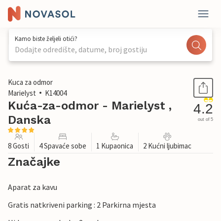
Kamo biste željeli otići?
Dodajte odredište, datume, broj gostiju
1 / 23
Kuca za odmor
Marielyst
K14004
Kuća-za-odmor - Marielyst ,
4.2
Danska
out of 5
8 Gosti
4 Spavaće sobe
1 Kupaonica
2 Kućni ljubimac
Značajke
Aparat za kavu
Gratis natkriveni parking : 2 Parkirna mjesta