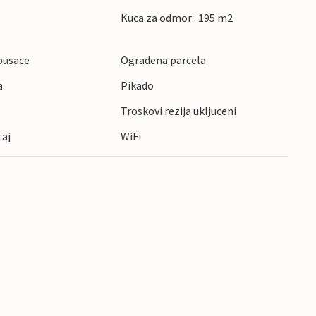
Kuca za odmor : 195 m2
pusace
Ogradena parcela
a
Pikado
Troskovi rezija ukljuceni
taj
WiFi