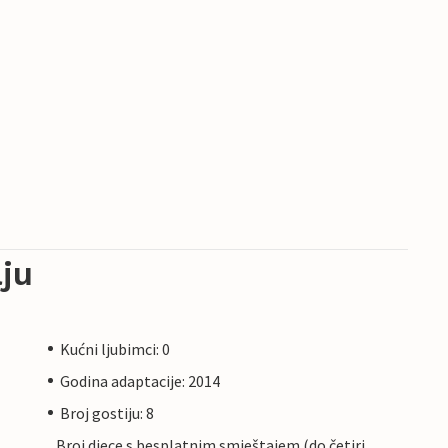
ju
Kućni ljubimci: 0
Godina adaptacije: 2014
Broj gostiju: 8
Broj djece s besplatnim smještajem (do četiri