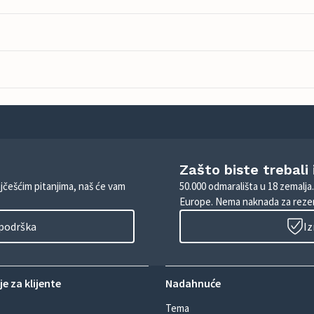
Zašto biste trebali
ajčešćim pitanjima, naš će vam
50.000 odmarališta u 18 zemalja
Europe. Nema naknada za rezer
 podrška
Iz
e za klijente
Nadahnuće
Tema