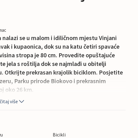
imac
alazi se u malom i idiličnom mjestu Vinjani
avak i kupaonica, dok su na katu četiri spavaće
visina stropa je 80 cm. Provedite opuštajuće
e jela s roštilja dok se najmlađi u obitelji
u. Otkrijte prekrasan krajolik biciklom. Posjetite
eru, Parku prirode Biokovo i prekrasnim
oj oko 26 km.
itaj više
vu
Bicikli