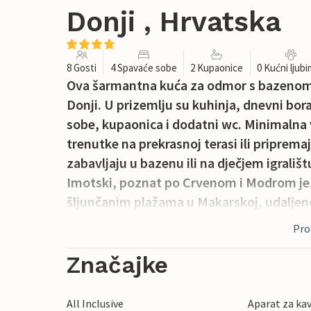
Donji , Hrvatska
8 Gosti
4 Spavaće sobe
2 Kupaonice
0 Kućni ljub
Ova šarmantna kuća za odmor s bazenom n
Donji. U prizemlju su kuhinja, dnevni bor
sobe, kupaonica i dodatni wc. Minimalna 
trenutke na prekrasnoj terasi ili pripremajt
zabavljaju u bazenu ili na dječjem igrališt
Imotski, poznat po Crvenom i Modrom jez
šljunčanim plažama u Makarskoj, udaljen
Proč
Značajke
All Inclusive
Aparat za ka