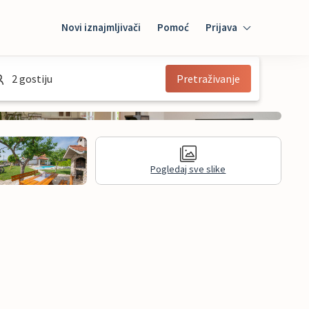
Novi iznajmljivači
Pomoć
Prijava
Prijava
2 gostiju
Pretraživanje
Mybooking
Iznajmljivač
Pogledaj sve slike