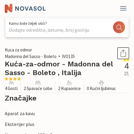
Kamo biste željeli otići?
Dodajte odredište, datume, broj gostiju
1 / 33
Kuca za odmor
Madonna del Sasso - Boleto
IVO135
Kuća-za-odmor - Madonna del
4
Sasso - Boleto , Italija
out
of 5
4 Gosti
2 Spavaće sobe
2 Kupaonice
0 Kućni ljubimac
Značajke
Aparat za kavu
Eksterijer plus