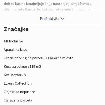
dok se kat ne iznajmljuje i nije nastanjen. Smještena u
blizini grada Rapca, bogatog prekrasnim šljunčanim
plažama i kristalno čistim morem, vikendica će Vam
Pročitaj više
zasigurno pružiti ugodan i opuštajući odmor. Tijekom svog
boravka svakako posjetite povijesnu jezgru starog grada
Značajke
Labina, gdje se ljeti održavaju brojna kulturna događanja,
te Rabac - prekrasno turističko mjesto na istočnoj obali
All Inclusive
Istre, gdje možete krenuti na izlet brodom. Ovo je
odredište idealno za upoznavanje drugih atraktivnih
Aparat za kavu
istarskih gradova i općina.
Gratis parking na parceli : 3 Parkirna mjesta
Kuca za odmor : 119 m2
Kvalitetan v.n.
Luxury Collection
Objekt za nepusace
Ogradena parcela