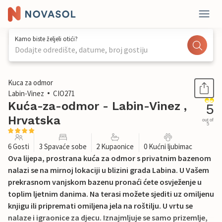
Kamo biste željeli otići?
Dodajte odredište, datume, broj gostiju
1 / 52
Kuca za odmor
Labin-Vinez
CIO271
Kuća-za-odmor - Labin-Vinez ,
5
Hrvatska
out of
5
6 Gosti
3 Spavaće sobe
2 Kupaonice
0 Kućni ljubimac
Ova lijepa, prostrana kuća za odmor s privatnim bazenom
nalazi se na mirnoj lokaciji u blizini grada Labina. U Vašem
prekrasnom vanjskom bazenu pronaći ćete osvježenje u
toplim ljetnim danima. Na terasi možete sjediti uz omiljenu
knjigu ili pripremati omiljena jela na roštilju. U vrtu se
nalaze i igraonice za djecu. Iznajmljuje se samo prizemlje,