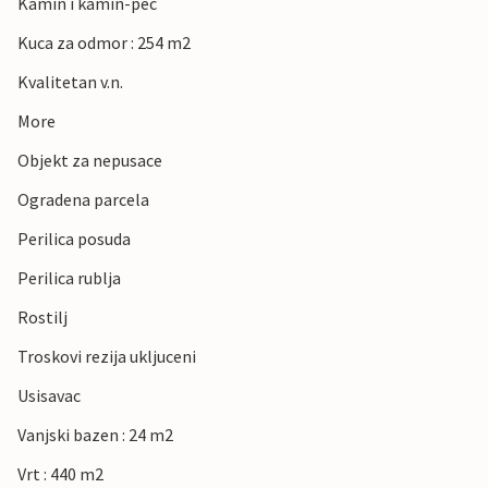
Kamin i kamin-pec
Kuca za odmor : 254 m2
Kvalitetan v.n.
More
Objekt za nepusace
Ogradena parcela
Perilica posuda
Perilica rublja
Rostilj
Troskovi rezija ukljuceni
Usisavac
Vanjski bazen : 24 m2
Vrt : 440 m2