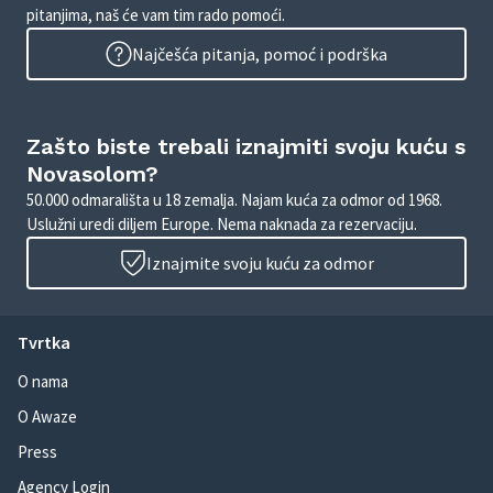
pitanjima, naš će vam tim rado pomoći.
Najčešća pitanja, pomoć i podrška
Zašto biste trebali iznajmiti svoju kuću s
Novasolom?
50.000 odmarališta u 18 zemalja. Najam kuća za odmor od 1968.
Uslužni uredi diljem Europe. Nema naknada za rezervaciju.
Iznajmite svoju kuću za odmor
Tvrtka
O nama
O Awaze
Press
Agency Login