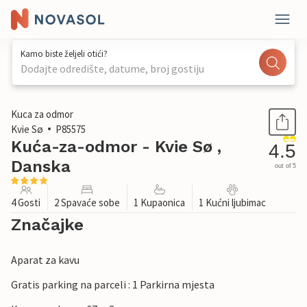
Kamo biste željeli otići?
Dodajte odredište, datume, broj gostiju
1 / 15
Kuca za odmor
Kvie Sø
P85575
Kuća-za-odmor - Kvie Sø ,
4.5
Danska
out of 5
4 Gosti
2 Spavaće sobe
1 Kupaonica
1 Kućni ljubimac
Značajke
Aparat za kavu
Gratis parking na parceli : 1 Parkirna mjesta