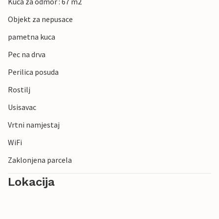
Kuca za odmor : 67 m2
Objekt za nepusace
pametna kuca
Pec na drva
Perilica posuda
Rostilj
Usisavac
Vrtni namjestaj
WiFi
Zaklonjena parcela
Lokacija