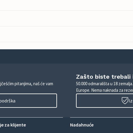
Zašto biste trebali
ajčešćim pitanjima, naš će vam
50.000 odmarališta u 18 zemalja
Europe. Nema naknada za rezer
 podrška
Iz
e za klijente
Nadahnuće