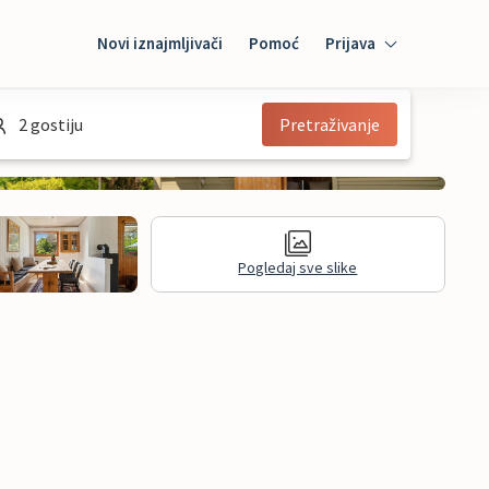
Novi iznajmljivači
Pomoć
Prijava
Prijava
2 gostiju
Pretraživanje
Mybooking
Iznajmljivač
Pogledaj sve slike