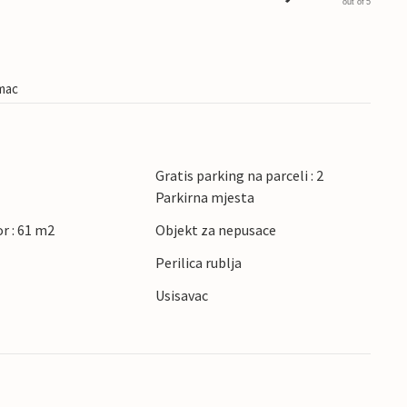
out of 5
imac
Gratis parking na parceli : 2
Parkirna mjesta
r : 61 m2
Objekt za nepusace
Perilica rublja
Usisavac