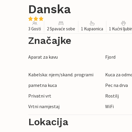
Danska
3 Gosti
2 Spavaće sobe
1 Kupaonica
1 Kućni ljub
Značajke
Aparat za kavu
Fjord
Kabelska: njem/skand. programi
Kuca za odmo
pametna kuca
Pec na drva
Privatni vrt
Rostilj
Vrtni namjestaj
WiFi
Lokacija