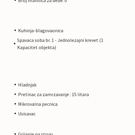
Broj hranilica za bebe: 0
Kuhinja-blagovaonica
Spavaca soba br. 1 - Jednolezajni krevet (1
Kapacitet objekta)
Hladnjak
Pretinac za zamrzavanje : 15 litara
Mikrovalna pecnica
Usisavac
Grijanje na struju