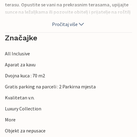
terasu. Opustite se vani na prekrasnim terasama, upijajte
sunce na ležaljkama ili pozovite obitelj i prijatelje na roštilj
uz ukusna jela. U obližnjem mjestu Šilo pronaći ćete
Pročitaj više
najbliže plaže kao i manje trgovine, restorane i šetnice uz
more. U Polju postoji lokalna trgovina koja radi samo
Značajke
tijekom ljetne sezone. Upoznajte zanimljivu tradiciju ovog
kraja i kušajte dobra vina i kulinarske užitke.
All Inclusive
Aparat za kavu
Dvojna kuca : 70 m2
Gratis parking na parceli : 2 Parkirna mjesta
Kvalitetan v.n.
Luxury Collection
More
Objekt za nepusace