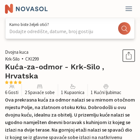
Kamo biste željeli otići?
Dodajte odredište, datume, broj gostiju
1 / 26
Dvojna kuca
Krk-Silo
CKI299
Kuća-za-odmor - Krk-Silo ,
Hrvatska
6 Gosti
2 Spavaće sobe
1 Kupaonica
1 Kućni ljubimac
Ova prekrasna kuća za odmor nalazi se u mirnom otočnom
mjestu Polje, na zlatnom otoku Krku. Dobrodošli u ovu
dvojnu kuću, idealnu za obitelj. U prizemlju kuće nalazi se
ugodno namješten dnevni boravak s kuhinjom iz kojeg se
izlazi na dvije terase. Na gornjoj etaži nalazi se spavaći dio
iz kojeg se iz glavne spavaće sobe izlazi na natkrivenu