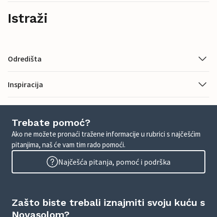
Istraži
Odredišta
Inspiracija
Trebate pomoć?
Ako ne možete pronaći tražene informacije u rubrici s najčešćim
pitanjima, naš će vam tim rado pomoći.
Najčešća pitanja, pomoć i podrška
Zašto biste trebali iznajmiti svoju kuću s
Novasolom?