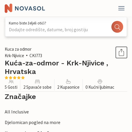
Kamo biste željeli otići?
Dodajte odredište, datume, broj gostiju
1 / 31
Kuca za odmor
Krk-Njivice
CKI773
Kuća-za-odmor - Krk-Njivice ,
Hrvatska
5 Gosti
2 Spavaće sobe
2 Kupaonice
0 Kućni ljubimac
Značajke
All Inclusive
Djelomican pogled na more