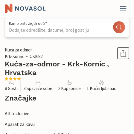
Kamo biste željeli otići?
Dodajte odredište, datume, broj gostiju
1 / 23
Kuca za odmor
Krk-Kornic
CKI682
Kuća-za-odmor - Krk-Kornic ,
Hrvatska
8 Gosti
3 Spavaće sobe
2 Kupaonice
1 Kućni ljubimac
Značajke
All Inclusive
Aparat za kavu