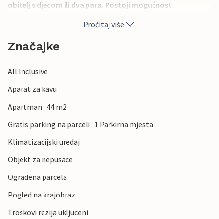
obitelj s djecom ili dva para. Postoji mogućnost
besplatnog korištenja vanjskog i unutarnjeg bazena u
Pročitaj više
hotelu Corinthia koji se nalazi samo 50 metara od objekta.
Također u blizini ćete pronaći restorane, kafiće, banke,
Značajke
pošte, akvarije, tržnice i bankomate. Radujte se
opuštajućem odmoru u ovom lijepom apartmanu na Krku.
All Inclusive
Dobrodošli!
Aparat za kavu
Apartman : 44 m2
Gratis parking na parceli : 1 Parkirna mjesta
Klimatizacijski uredaj
Objekt za nepusace
Ogradena parcela
Pogled na krajobraz
Troskovi rezija ukljuceni