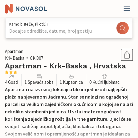
Kamo biste željeli otići?
Dodajte odredište, datume, broj gostiju
1 / 21
Apartman
Krk-Baska
CKI307
Apartman - Krk-Baska , Hrvatska
4 Gosti
1 Spavaća soba
1 Kupaonica
0 Kućni ljubimac
Apartman na izvrsnoj lokaciji u blizini jedne od najljepših
plaža na sjevernom Jadranu. Stan se nalazi na ograđenoj
parceli sa velikom zajedničkom okućnicom u kojoj se nalazi
nekoliko stambenih jedinica. U vrtu imate mogućnost
korištenja zajedničkog roštilja i vrtne garniture. Djeci će se
svidjeti sadržaji poput ljuljački, klackalica i tobogana.
Svojom veličinom i opremljenošću apartman je idealan za